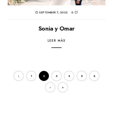
SEPTEMBER 7, 2022
0
Sonia y Omar
LEER MÁS
‹
1
2
3
4
5
6
›
»