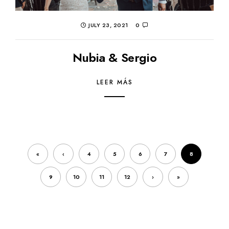
JULY 23, 2021
0
Nubia & Sergio
LEER MÁS
«
‹
4
5
6
7
8
9
10
11
12
›
»